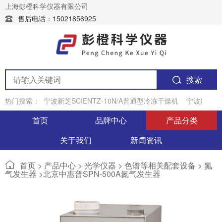
上海彭橙科学仪器有限公司
售后电话：15021856925
搜索
热门搜索：
宁波新芝SCIENTZ-10N/A普通型冷冻干燥机
宁波新芝JY
首页
品牌中心
产品分类
关于我们
新闻资讯
首页
>
产品中心
>
光学仪器 >
色谱等相关配套设备 >
氮
气发生器 >
北京中惠普SPN-500A氮气发生器