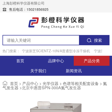
上海彭橙科学仪器有限公司
售后电话：15021856925
搜索
热门搜索：
宁波新芝SCIENTZ-10N/A普通型冷冻干燥机
宁波新芝JY
首页
品牌中心
产品分类
关于我们
新闻资讯
首页
>
产品中心
>
光学仪器 >
色谱等相关配套设备 >
氮
气发生器 >
北京中惠普SPN-300A氮气发生器