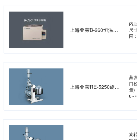
内胆尺
上海亚荣B-260恒温水浴锅
尺寸c
围：室
蒸发
口径
上海亚荣RE-5250旋转蒸发器
量)：
0~7
旋转