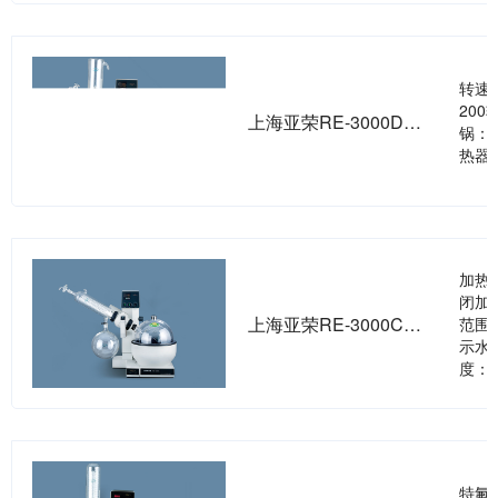
转速
200
上海亚荣RE-3000D旋转蒸发器
锅：
热器,
加热
闭加热
上海亚荣RE-3000C旋转蒸发器
范围
示水
度： 
特氟