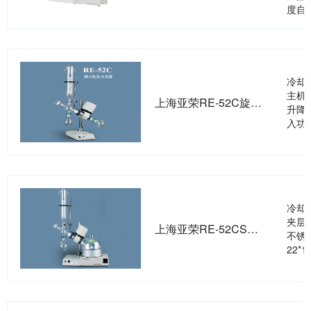
度自
冷却
主机
上海亚荣RE-52C旋转蒸发器
升降
入功
冷却
夹层
上海亚荣RE-52CS旋转蒸发器
不锈
22*