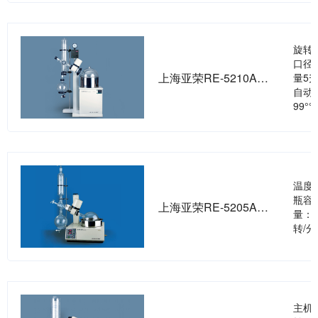
旋转
口径
上海亚荣RE-5210A旋转蒸发器
量5
自动
99°
温度
瓶容
上海亚荣RE-5205A旋转蒸发器
量：6
转/分
主机：