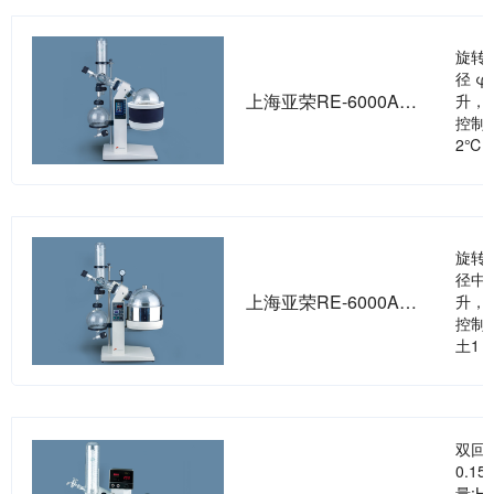
旋转
径 
上海亚荣RE-6000AA旋转蒸发器
升，
控制
2℃
旋转
径中
上海亚荣RE-6000A旋转蒸发器
升，
控制
土1 
双回
0.1
量:H