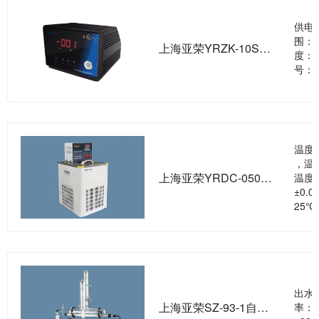
供电：
围：-
上海亚荣YRZK-10S真空控制器
度：0
号：4
温度范
，温度
上海亚荣YRDC-0506低温恒温槽
温度
±0.
25
出水量
上海亚荣SZ-93-1自动双重纯水蒸馏器
率： 