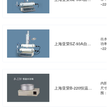
~220
出水量
上海亚荣SZ-93A自动双重纯水蒸馏器
功率 
~220
内胆尺
上海亚荣B-220恒温水浴锅
尺寸c
围：室