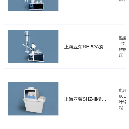
温度
1℃
上海亚荣RE-52A旋转蒸发器
转瓶容
压：2
电压：
60L
上海亚荣SHZ-III循环水真空泵
叶轮
程：