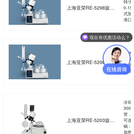
转/
上海亚荣RE-5298旋转蒸发器
0-
式加
准口
现在有优惠活动么？
可以介绍下你们的产品么？
加热
进出
上海亚荣RE-5298A旋转蒸发器
传感
温-9
冷却
30
管，
上海亚荣RE-5203旋转蒸发器
可连
锅：
加热