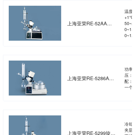
温度
+1
上海亚荣RE-52AA旋转蒸发器
50~
0~1
0~1
功率
压：-
上海亚荣RE-5286A旋转蒸发器
配：
一个
冷却
夹层
上海亚荣RE-5299旋转蒸发器